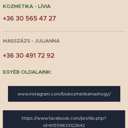
KOZMETIKA - LÍVIA
+36 30 565 47 27
MASSZÁ
ZS - JULIANNA
+36 30 491 72 92
EGYÉB OLDALAINK:
www.instagram.com/biokozmetikamashogy/
https://www.facebook.com/profile.php?
id=61559833122642