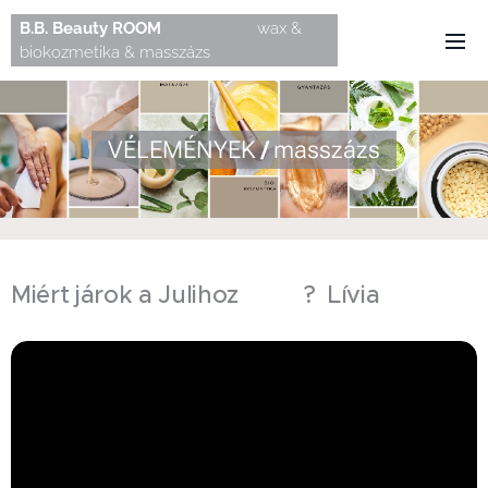
B.B.
Beauty
ROOM
wax &
biokozmetika & masszázs
VÉLEMÉNYEK
/
masszázs
Miért járok a Julihoz 🤔🤩? Lívia