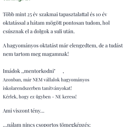
Több mint 25 év szakmai tapasztalattal és 10 év
oktatással a hátam mögött pontosan tudom, hol
csúsznak el a dolgok a suli után.
A hagyományos oktatást már elengedtem, de a tudást
nem tartom meg magamnak!
Imádok ,,mentorkodni"😊 ,
Azonban, már NEM vállalok hagyományos
iskolarendszerben tanítványokat!
Kérlek, hogy ez ügyben - NE keress!
Ami viszont tény...
...nálam nincs csoportos tömegképzés: