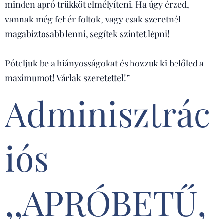
minden apró trükköt elmélyíteni. Ha úgy érzed,
vannak még fehér foltok, vagy csak szeretnél
magabiztosabb lenni, segítek szintet lépni!
Pótoljuk be a hiányosságokat és hozzuk ki belőled a
maximumot! Várlak szeretettel!”
Adminisztrác
iós
,,APRÓBETŰ,