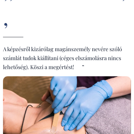
,
A képzésről kizárólag magánszemély nevére szóló
számlát tudok kiállítani (céges elszámolásra nincs
lehetőség). Köszi a megértést! 🙌”