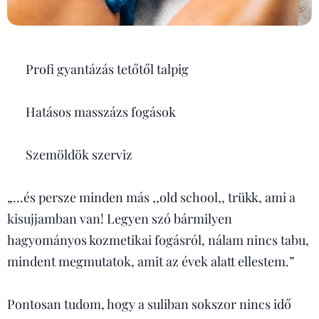
✅ Profi gyantázás tetőtől talpig
✅ Hatásos masszázs fogások
✅ Szemöldök szerviz
„...és persze minden más ,,old school,, trükk, ami a
kisujjamban van! Legyen szó bármilyen
hagyományos kozmetikai fogásról, nálam nincs tabu,
mindent megmutatok, amit az évek alatt ellestem.”
Pontosan tudom, hogy a suliban sokszor nincs idő