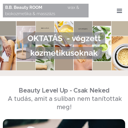
B.B.
Beauty
ROOM
wax &
biokozmetika & masszázs
OKTATÁS - végzett
kozmetikusoknak
Beauty Level Up - Csak Neked
A tudás, amit a suliban nem tanítottak
meg!